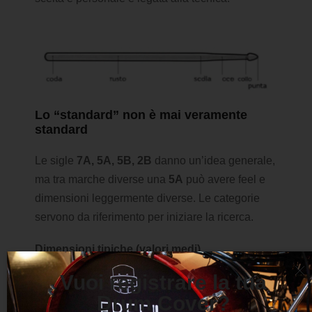
Lo “standard” non è mai veramente
standard
Le sigle
7A, 5A, 5B, 2B
danno un’idea generale,
ma tra marche diverse una
5A
può avere feel e
dimensioni leggermente diverse. Le categorie
servono da riferimento per iniziare la ricerca.
Dimensioni tipiche (valori medi)
Vuoi registrare la tua
Modello
Peso
Lunghezza
Spessore
Collo
Drum Cover?
(g)
(in/cm)
(in/mm)
(in/m