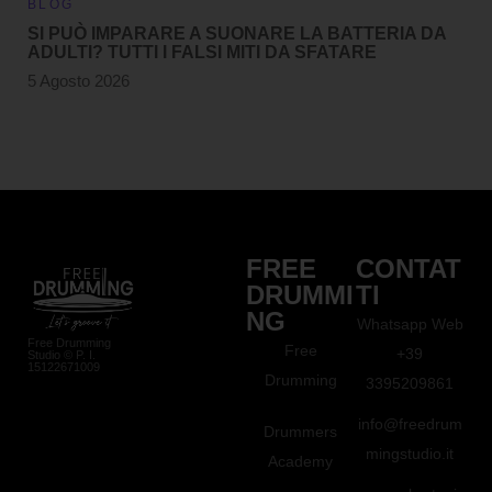
BLOG
SI PUÒ IMPARARE A SUONARE LA BATTERIA DA
ADULTI? TUTTI I FALSI MITI DA SFATARE
5 Agosto 2026
FREE
CONTAT
DRUMMI
TI
NG
Whatsapp Web
Free Drumming
Free
+39
Studio © P. I.
15122671009
Drumming
3395209861
info@freedrum
Drummers
mingstudio.it
Academy