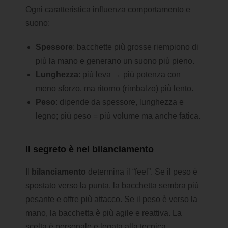
Ogni caratteristica influenza comportamento e
suono:
Spessore
: bacchette più grosse riempiono di
più la mano e generano un suono più pieno.
Lunghezza
: più leva → più potenza con
meno sforzo, ma ritorno (rimbalzo) più lento.
Peso
: dipende da spessore, lunghezza e
legno; più peso = più volume ma anche fatica.
Il segreto è nel bilanciamento
Il
bilanciamento
determina il “feel”. Se il peso è
spostato verso la punta, la bacchetta sembra più
pesante e offre più attacco. Se il peso è verso la
mano, la bacchetta è più agile e reattiva. La
scelta è personale e legata alla tecnica.