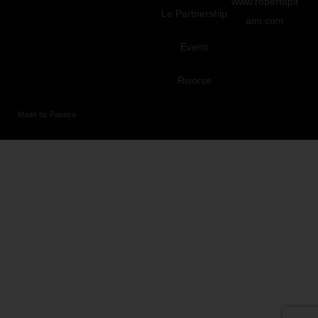
www.robertopir
Le Partnership
ami.com
Eventi
Risorse
Made by Papaya