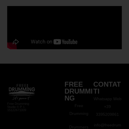
FREE
CONTAT
DRUMMI
TI
NG
Whatsapp Web
Free Drumming
Free
+39
Studio © P. I.
15122671009
Drumming
3395209861
info@freedrum
Drummers