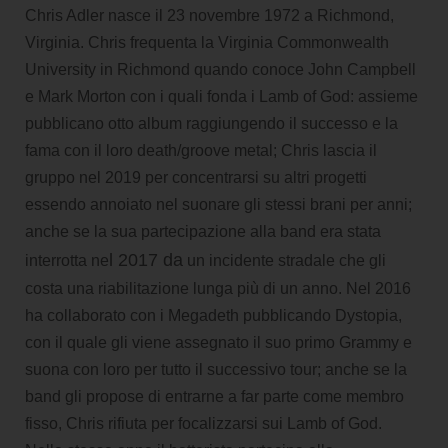
Chris Adler nasce il 23 novembre 1972 a Richmond,
Virginia. Chris frequenta la Virginia Commonwealth
University in Richmond quando conoce John Campbell
e Mark Morton con i quali fonda i Lamb of God: assieme
pubblicano otto album raggiungendo il successo e la
fama con il loro death/groove metal; Chris lascia il
gruppo nel 2019 per concentrarsi su altri progetti
essendo annoiato nel suonare gli stessi brani per anni;
anche se la sua partecipazione alla band era stata
l 2017 da
interrotta ne
un incidente stradale che gli
costa una riabilitazione lunga più di un anno. Nel 2016
ha collaborato con i Megadeth pubblicando Dystopia,
con il quale gli viene assegnato il suo primo Grammy e
suona con loro per tutto il successivo tour; anche se la
band gli propose di entrarne a far parte come membro
fisso, Chris rifiuta per focalizzarsi sui Lamb of God.