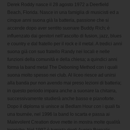
Derek Roddy nasce il 28 agosto 1972 a Deerfield
Beach, Florida. Nasce in una famiglia di musicisti ed a
cinque anni suona già la batteria, passione che si
accende dopo aver sentito suonare Buddy Rich; è
influenzato dai genitori nell’ascolto di fusion, jazz, blues
e country e dal fratello per il rock e il metal. A tredici anni
suona già con suo fratello Randy nei locali e nelle
funzioni della comunità e della chiesa; a quindici anni
forma la band metal The Deboning Method con i quali
suona molto spesso nei club. Al liceo riesce ad unirsi
alla banda pur non avendo mai preso lezioni di batteria;
in questo periodo impara anche a suonare la chitarra,
successivamente studierà anche basso e pianoforte.
Dopo il diploma si unisce ai Bedlam Hour con i quali fa
una tournée, nel 1996 la band lo scarta e passa ai
Malevolent Creation dove mette in mostra molte qualità
tecniche. Nel 1997 è turnista degli Aurora Borealis,