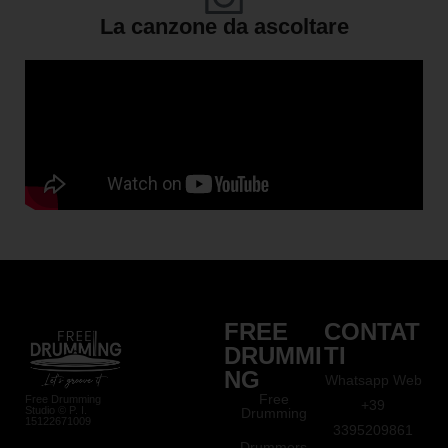
La canzone da ascoltare
FREE
CONTAT
DRUMMI
TI
NG
Whatsapp Web
Free
Free Drumming
+39
Studio © P. I.
Drumming
15122671009
3395209861
Drummers