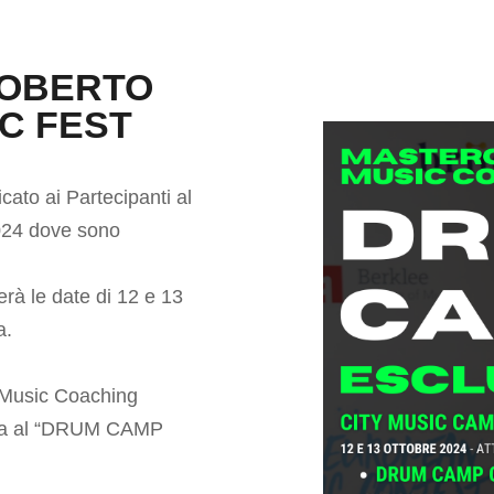
ROBERTO
IC FEST
ato ai Partecipanti al
024 dove sono
rà le date di 12 e 13
a.
 “Music Coaching
vita al “DRUM CAMP