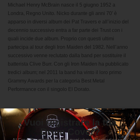
Michael Henry McBrain nasce il 5 giugno 1952 a
Londra, Regno Unito. Nicko durante gli anni 70’ è
apparso in diversi album dei Pat Travers e all’inizio del
decennio successivo entra a far parte dei Trust con i
quali incide due album. Proprio con questi ultimi
partecipa al tour degli Iron Maiden del 1982. Nell’anno
successivo venne reclutato dalla band per sostituire il
batterista Clive Burr. Con gli Iron Maiden ha pubblicato
tredici album; nel 2011 la band ha vinto il loro primo
Grammy Awards per la categoria Best Metal
Performance con il singolo El Dorato.
Vuoi registrare la tua
Il consiglio
Drum Cover?