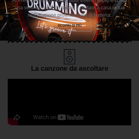
Al Free Drumming Studio puoi vivere l’esperienza di
“Non temere gli errori, non esistono” (Miles Davis)
una vera sessione in studio e portare a casa la tua
registrazione professionale di batteria.
SCOPRI DI PIÙ
La canzone da ascoltare