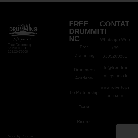
FREE
CONTAT
DRUMMI
TI
NG
Whatsapp Web
Free Drumming
Free
+39
Studio © P. I.
15122671009
Drumming
3395209861
info@freedrum
Drummers
mingstudio.it
Academy
www.robertopir
Le Partnership
ami.com
Eventi
Risorse
Made by Papaya