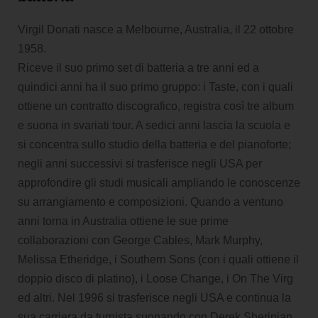
Virgil Donati nasce a Melbourne, Australia, il 22 ottobre
1958.
Riceve il suo primo set di batteria a tre anni ed a
quindici anni ha il suo primo gruppo: i Taste, con i quali
ottiene un contratto discografico, registra così tre album
e suona in svariati tour. A sedici anni lascia la scuola e
si concentra sullo studio della batteria e del pianoforte;
negli anni successivi si trasferisce negli USA per
approfondire gli studi musicali ampliando le conoscenze
su arrangiamento e composizioni. Quando a ventuno
anni torna in Australia ottiene le sue prime
collaborazioni con George Cables, Mark Murphy,
Melissa Etheridge, i Southern Sons (con i quali ottiene il
doppio disco di platino), i Loose Change, i On The Virg
ed altri. Nel 1996 si trasferisce negli USA e continua la
sua carriera da turnista suonando con Derek Sherinian,