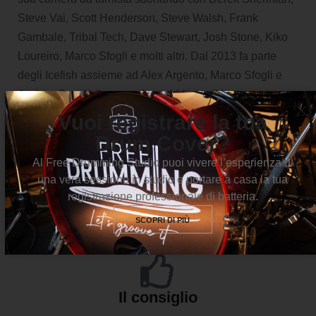
Steve Vai, Scott Henderson, Steve Walsh, Frank
Gambale, Tribal Tech, Dave Stewart, Josh Stone, Kiko
Loureiro, Marco Sfogli e molti altri. Dal 2013 fa parte
degli Icefish assieme ad Alex Argento, Marco Sfogli e
Andrea Casali; il gruppo ha pubblicato il loro primo
album nel 2017 intitolato Human Hardware. Donati è
Vuoi registrare la tua
considerato l’inventore della tecnica del doppio pedale
Drum Cover?
perché è stato il primo ad applicarci paradiddles e doppi
Al Free Drumming Studio puoi vivere l’esperienza di
colpi. Partecipa alle tanto chiacchierate audizioni per
una vera sessione in studio e portare a casa la tua
prendere il posto di Mike Portnoy nei Dream Theater, in
registrazione professionale di batteria.
seguito al suo abbandono nel 2010.
SCOPRI DI PIÙ
Il consiglio