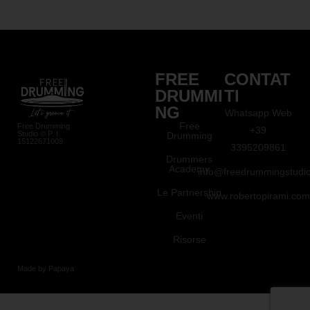
FREE
CONTAT
DRUMMI
TI
NG
Whatsapp Web
Free
Free Drumming
+39
Studio © P. I.
Drumming
15122671009
3395209861
Drummers
Academy
info@freedrummingstudio.
Le Partnership
www.robertopirami.com
Eventi
Risorse
Made by Papaya