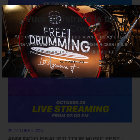
Vuoi registrare la tua
Drum Cover?
Al Free Drumming Studio puoi vivere l’esperienza di
una vera sessione in studio e portare a casa la tua
registrazione professionale di batteria.
SCOPRI DI PIÙ
29 OCTOBER 2024
ANNUNCIO FINALISTI TOUR MUSIC FEST –