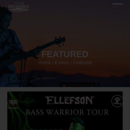
FEATURED
Home
Events
Featured
/
/