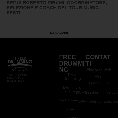
SEGUI ROBERTO PIRAMI, COORDINATORE,
SELEZIONE E COACH DEL TOUR MUSIC
FEST!
LOAD MORE
FREE
CONTAT
DRUMMI
TI
NG
Whatsapp Web
Free
Free Drumming
+39
Studio © P. I.
Drumming
15122671009
3395209861
Drummers
Academy
info@freedrummingstudio.
Le Partnership
www.robertopirami.com
Eventi
Risorse